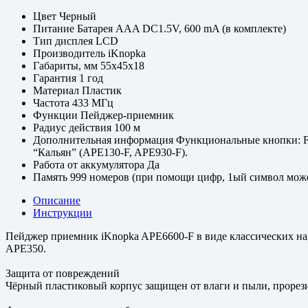
Цвет
Черный
Питание
Батарея AAA DC1.5V, 600 mA (в комплекте)
Тип дисплея
LCD
Производитель
iKnopka
Габариты, мм
55x45x18
Гарантия
1 год
Материал
Пластик
Частота
433 МГц
Функции
Пейджер-приемник
Радиус действия
100 м
Дополнительная информация
Функциональные кнопки: F
“Кальян” (APE130-F, APE930-F).
Работа от аккумулятора
Да
Память
999 номеров (при помощи цифр, 1ый символ мож
Описание
Инструкции
Пейджер приемник iKnopka APE6600-F в виде классических на
APE350.
Защита от повреждений
Чёрный пластиковый корпус защищен от влаги и пыли, прорез