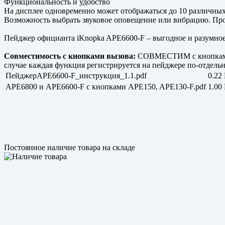
Функциональность и удобство
На дисплее одновременно может отображаться до 10 различных
Возможность выбрать звуковое оповещение или вибрацию. Прос
Пейджер официанта iKnopka APE6600-F – выгодное и разумное
Совместимость с кнопками вызова:
СОВМЕСТИМ с кнопками с
случае каждая функция регистрируется на пейджере по-отдель
ПейджерAPE6600-F_инструкция_1.1.pdf
0.22
APE6800 и APE6600-F с кнопками APE150, APE130-F.pdf
1.00
Постоянное наличие товара на складе