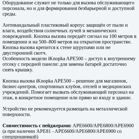
Оборудование служит не только для вызова обслуживающего
персонала, но и для формирования безбарьерной и доступной
среды.
Антивандальный пластиковый корпус защищён от пыли и
влаги, воздействия солнечных лучей и механических
повреждений. Кнопка вызова передаёт сигнал на 100 метров в
помещении и на 500–800 метров на открытом пространстве.
Кнопка вызова крепится к стене шурупами или не
двусторонний скотч.
Особенность модели iKnopka APE500 – доступ к внутреннему
отсеку с передней панели: для замены батарей достаточно
снять крышку.
Кнопка вызова iKnopka APE500 – решение для магазинов,
бизнес-центров, спортивных клубов, отелей и медицинских
учреждений. Помогает вызвать обслуживающий персонал на
этаж, в конкретное помещение или прямо ко входу в здание.
Устройство не рекомендуется размещать на металлической
поверхности.
Совместимость с пейджерами:
APE6600/APE6800/APE6900
(а при наличии APE81 - APE6600/APE6800/APE6900 со
спецпрошивкой)