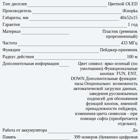
Тип дисплея
Цветной OLED
Производитель
iKnopka
Габариты, мм
40х52х15
Гарантия
1 год
Материал
Пластик (ремешок
прорезиненный)
Частота
433 МГц
Функции
Пейджер-приемник
Радиус действия
100 м
Дополнительная информация
Цвет символ: ярко-зеленый (по
умолчанию).Функциональные
кнопки: FUN, ENT,
DOWN.Дополнительные функции:
часы.Опционально: возможность
автоматической загрузки данных,
заведения русскоязычных
подписей для обозначения
функций кнопок, именной
пренадлежности пейджера,
изменения цвета символов - при
помощи софта (приобретается
отдельно).
Работа от аккумулятора
Да
Память
399 номеров (буквенно-цифровая