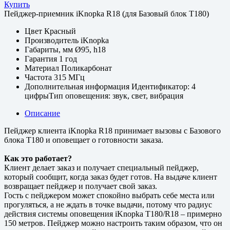
Купить
Пейджер-приемник iKnopka R18 (для Базовый блок T180)
Цвет
Красный
Производитель
iKnopka
Габариты, мм
Ø95, h18
Гарантия
1 год
Материал
Поликарбонат
Частота
315 МГц
Дополнительная информация
Идентификатор: 4
цифрыТип оповещения: звук, свет, вибрация
Описание
Пейджер клиента iKnopka R18 принимает вызовы с Базового
блока T180 и оповещает о готовности заказа.
Как это работает?
Клиент делает заказ и получает специальный пейджер,
который сообщит, когда заказ будет готов. На выдаче клиент
возвращает пейджер и получает свой заказ.
Гость с пейджером может спокойно выбрать себе места или
прогуляться, а не ждать в точке выдачи, потому что радиус
действия системы оповещения iKnopka T180/R18 – примерно
150 метров. Пейджер можно настроить таким образом, что он