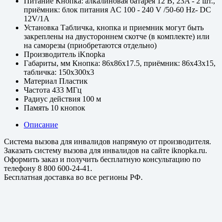
Питание
Кнопка: алкалиновая батарея 12 В, 23A - 2 шт.,
приёмник: блок питания AC 100 - 240 V /50-60 Hz- DC
12V/1A
Установка
Табличка, кнопка и приемник могут быть
закреплены на двустороннем скотче (в комплекте) или
на саморезы (приобретаются отдельно)
Производитель
iKnopka
Габариты, мм
Кнопка: 86x86x17.5, приёмник: 86x43x15,
табличка: 150х300х3
Материал
Пластик
Частота
433 МГц
Радиус действия
100 м
Память
10 кнопок
Описание
Система вызова для инвалидов напрямую от производителя.
Заказать систему вызова для инвалидов на сайте iknopka.ru.
Оформить заказ и получить бесплатную консультацию по
телефону 8 800 600-24-41.
Бесплатная доставка во все регионы РФ.